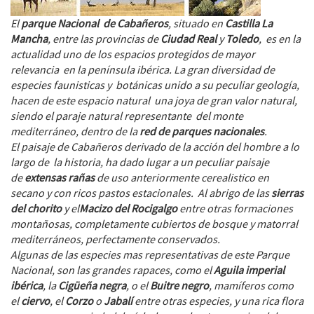
El
parque Nacional de Cabañeros
, situado en
Castilla La
Mancha
, entre las provincias de
Ciudad Real
y
Toledo
, es en la
actualidad uno de los espacios protegidos de mayor
relevancia en la península ibérica. La gran diversidad de
especies faunisticas y botánicas unido a su peculiar geología,
hacen de este espacio natural una joya de gran valor natural,
siendo el paraje natural representante del monte
mediterráneo, dentro de la
red de parques nacionales
.
El paisaje de Cabañeros derivado de la acción del hombre a lo
largo de la historia, ha dado lugar a un peculiar paisaje
de
extensas rañas
de uso anteriormente cerealistico en
secano y con ricos pastos estacionales. Al abrigo de las
sierras
del chorito
y el
Macizo del Rocigalgo
entre otras formaciones
montañosas, completamente cubiertos de bosque y matorral
mediterráneos, perfectamente conservados.
Algunas de las especies mas representativas de este Parque
Nacional, son las grandes rapaces, como el
Aguila imperial
ibérica
, la
Cigüeña negra
, o el
Buitre negro
, mamíferos como
el
ciervo
, el
Corzo
o
Jabalí
entre otras especies, y una rica flora