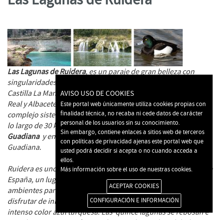
Las Lagunas de Ruidera
, es un paraje de gran belleza con
singularidades paisajísticas y geológicas, localizado en
Castilla La Mancha, en los límites de las provincias de Ciudad
AVISO USO DE COOKIES
Real y Albacete. Este parque natural está formado por un
Este portal web únicamente utiliza cookies propias con
finalidad técnica, no recaba ni cede datos de carácter
complejo sistema lagunar formado por quince lagunas, que a
personal de los usuarios sin su conocimiento.
lo largo de 30 kilómetros constituyen el valle del
Alto
Sin embargo, contiene enlaces a sitios web de terceros
Guadiana
y en su parte más alta el lugar de nacimiento del río
con políticas de privacidad ajenas este portal web que
Guadiana.
usted podrá decidir si acepta o no cuando acceda a
ellos.
Ruidera es uno de los parajes naturales más sorprendentes de
Más información sobre el uso de nuestras cookies.
España, un lugar de gran valor paisajístico, con diversidad de
ACEPTAR COOKIES
ambientes para descubrir y recorrer conociendo sus lagunas,
disfrutar de inmensas lagunas, de aguas trasparentes e
CONFIGURACIÓN E INFORMACIÓN
intenso color azul turquesa. Las quince lagunas se rebosan e