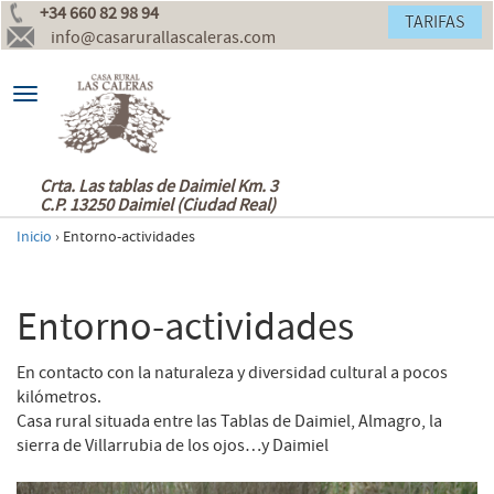
+34 660 82 98 94
TARIFAS
info@casarurallascaleras.com
Toggle
navigation
Crta. Las tablas de Daimiel Km. 3
C.P. 13250 Daimiel (Ciudad Real)
Inicio
›
Entorno-actividades
Entorno-actividades
En contacto con la naturaleza y diversidad cultural a pocos
kilómetros.
Casa rural situada entre las Tablas de Daimiel, Almagro, la
sierra de Villarrubia de los ojos…y Daimiel